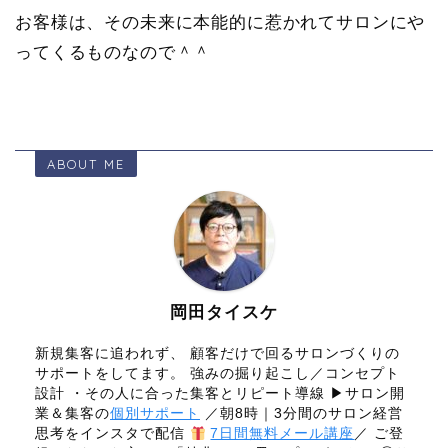
お客様は、その未来に本能的に惹かれてサロンにや
ってくるものなので＾＾
ABOUT ME
岡田タイスケ
新規集客に追われず、 顧客だけで回るサロンづくりの
サポートをしてます。 強みの掘り起こし／コンセプト
設計 ・その人に合った集客とリピート導線 ▶サロン開
業＆集客の
個別サポート
／朝8時｜3分間のサロン経営
思考をインスタで配信
7日間無料メール講座
／ ご登