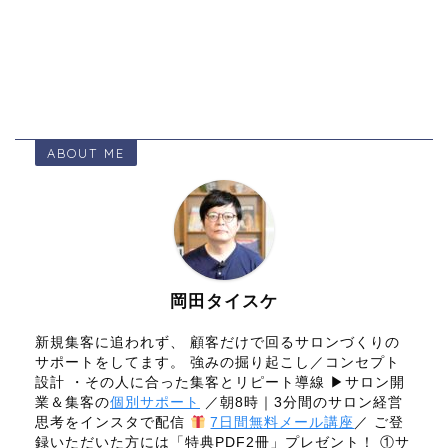
ABOUT ME
岡田タイスケ
新規集客に追われず、 顧客だけで回るサロンづくりの
サポートをしてます。 強みの掘り起こし／コンセプト
設計 ・その人に合った集客とリピート導線 ▶サロン開
業＆集客の
個別サポート
／朝8時｜3分間のサロン経営
思考をインスタで配信
7日間無料メール講座
／ ご登
録いただいた方には「特典PDF2冊」プレゼント！ ①サ