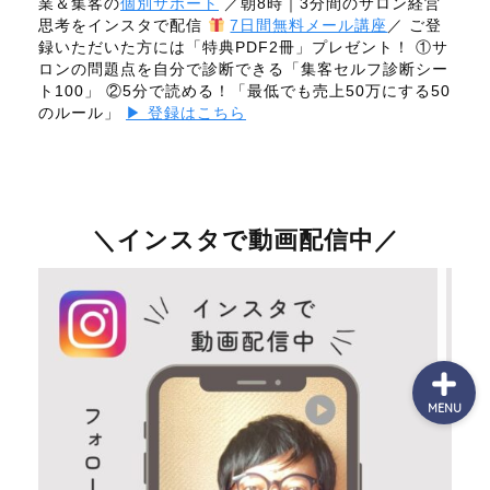
業＆集客の
個別サポート
／朝8時｜3分間のサロン経営
思考をインスタで配信
7日間無料メール講座
／ ご登
録いただいた方には「特典PDF2冊」プレゼント！ ①サ
ロンの問題点を自分で診断できる「集客セルフ診断シー
７日間無料メール講座
ト100」 ②5分で読める！「最低でも売上50万にする50
のルール」
▶ 登録はこちら
個別無料相談
（最新）サービス一覧
＼インスタで動画配信中／
お問合せ
MENU