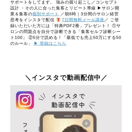
サポートをしてます。 強みの掘り起こし／コンセプト
設計 ・その人に合った集客とリピート導線 ▶サロン開
業＆集客の
個別サポート
／朝8時｜3分間のサロン経営
思考をインスタで配信
7日間無料メール講座
／ ご登
録いただいた方には「特典PDF2冊」プレゼント！ ①サ
ロンの問題点を自分で診断できる「集客セルフ診断シー
ト100」 ②5分で読める！「最低でも売上50万にする50
のルール」
▶ 登録はこちら
＼インスタで動画配信中／